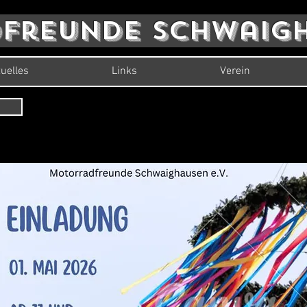
freunde Schwaigha
uelles
Links
Verein